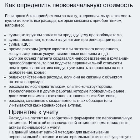
Как определить первоначальную стоимость
Если права были приобретены за плату, в первоначальную стоимость
нужно включить все расходы, которые связаны с приобретением,
например:
сумма, которую вы заплатили предыдущему правообладателю;
сумма госпошлин, которые вы уплатили при регистрации прав;
сумма НДС;
прочие расходы (услуги юриста или патентного поверенного,
консультационные услуги, таможенные пошлины и т.д.).
Если же объект патента создавался непосредственно в компании-
правообладателе, то при подсчете первоначальной стоимости
нематериального актива следует учитывать все расходы на его
изобретение, кроме:
общехозяйственные расходы, если они не связаны с объектом
патента напрямую;
расходы по исследовательским, опытно-конструкторским,
технологическим и другим работам, которые проводились ранее,
даже если они имеют косвенное отношение к изобретению;
расходы, связанные с созданием опытных образцов (они
учитываются как нефинансовые активы).
Принятие к учету
Расходы на патент на изобретение формируют его первоначальную
стоимость. И по этой первоначальной стоимости нематериальные
активы принимаются к учёту.
На данный момент единой методики для высчитывание
первоначальной стоимости нематериальных активов не существует.