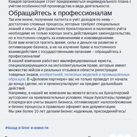
Каждой организации стоит придерживаться индивидуального плана с
учётом особенностей производства и вида деятельности.
Обращайтесь к профессионалам
Так или иначе, получение патента и учёт доходов по нему –
достаточно сложные процессы, которые требуют специальных
знаний и опыта. Для грамотного бухгалтерского и налогового учёта
необходимо не только хорошо знать действующее законодательство,
но и постоянно следить за изменениями и нововведениями.
Если вам хочется тратить время, силы и деньги на развитие и
оптимизацию бизнеса, а не на изучение бумаг и постоянного
взаимодействия с государственными органами – обращайтесь к
профессионалам!
В нашей компании работают квалифицированные юристы,
специализирующиеся на интеллектуальном праве, которые имеют
множество кейсов и реальных отзывов в области регистрации
товарных знаков,
изобретений, полезных моделей и промышленных
образцов
. В «Деловом партнере» вас не только проведут от начала
до конца сделки, но и проконсультируют на предмет дальнейших
действий.
Например, в нашей же компании вы можете встать на бухгалтерский
аутсорсинг на привлекательных условиях. Наши бухгалтеры приведут
в порядок все учеты вашего бизнеса, оптимизируют налогообложение
и бизнес-процессы и правильно оформят всю документацию.
Мы уже более 10 лет делаем бизнес надежным, присоединяйтесь!
Назад в блог и новости
Поделиться в В
Поделиться
Подели