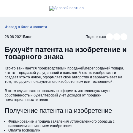
Позвонить
Открыть мобильное меню
Назад в блог и новости
Поделиться в В
Поделиться
Подели
28.06.2021
Блог
Поделиться
Бухучёт патента на изобретение и
товарного знака
Кто-то занимается производством и продажей/перепродажей товара,
кто-то – продажей услуг, знаний и навыков. А кто-то изобретает и
создаёт что-то новое, оформляет своё авторство и зарабатывает на
том, что другие пользуются его изобретением или технологией.
В этом случае важно правильно оформить интеллектуальную
собственность и бухгалтерский учёт доходов от продажи
нематериальных активов.
Получение патента на изобретение
Формирование и подача заявления установленного образца с
названием и описанием изобретения.
Оплата госпошлин.