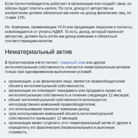
Если патентообладатель работает в организации или создаёт свою, он
обязан будет платить налоги. По сути, доход от авторства на
изобретение должен облагаться как налог на доход физических лиц, по
ставке 13%.
Но. Компании, применяющие УСН или продающие лицензии и патенты,
освобождаются от уплаты НДФЛ. То есть, доход, который приносит
авторство, должен быть учтён как доход компании и облагаться
соответствующим налогом.
Нематериальный актив
В бухгалтерском учёте патент,
товарный знак
или другая
интеллектуальная собственность считается нематериальным активом
только при одновременном выполнении условий:
организация, а не физическое лицо, является правообладателем
объекта интеллектуальной собственности;
организация не планирует передавать или продавать права на
интеллектуальную собственность в течение следующих 12 месяцев;
объект интеллектуальной собственности используется
непосредственно компанией-правообладателем;
это использование приносит компании доход;
срок использования компанией объекта интеллектуальной
собственности превышает 12 месяцев;
организация может отделить этот нематериальный актив от других и
определить его фактическую (первоначальную) и рыночную
стоимость.