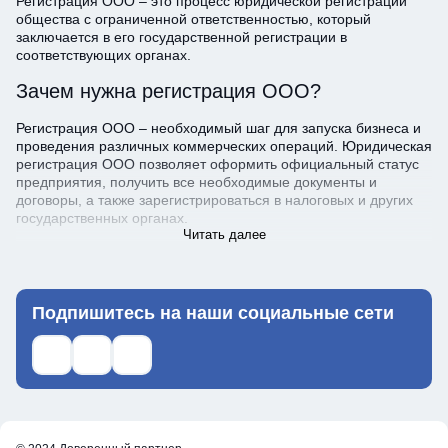
Регистрация ООО – это процесс юридической регистрации
общества с ограниченной ответственностью, который
заключается в его государственной регистрации в
соответствующих органах.
Зачем нужна регистрация ООО?
Регистрация ООО – необходимый шаг для запуска бизнеса и
проведения различных коммерческих операций. Юридическая
регистрация ООО позволяет оформить официальный статус
предприятия, получить все необходимые документы и
договоры, а также зарегистрироваться в налоговых и других
государственных органах.
Читать далее
Какие документы нужны при регистрации
ООО?
Подпишитесь на наши социальные сети
Учредительный договор – основной документ,
определяющий правила создания, функционирования и
Ссылка на телеграм
Ссылка на what's up
Ссылка на ВКонтакте
распада ООО. В учредительном договоре указываются
данные об учредителях и доли их участия в ООО,
наименование и место нахождения ООО, виды
деятельности, которые будет осуществлять ООО, размер
уставного капитала и порядок его формирования, порядок
принятия решений и многое другое.