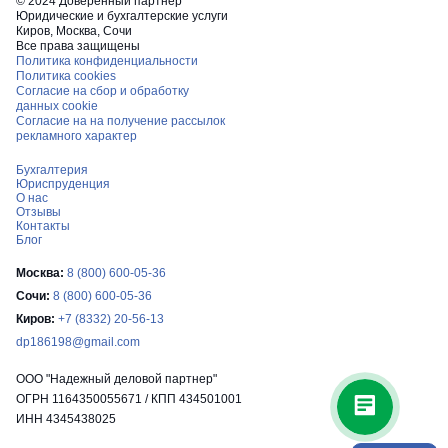
© 2024 Доверенный партнер
Заявление о регистрации – это документ, который заполняет
Юридические и бухгалтерские услуги
и подает учредитель ООО в налоговую инспекцию, где будет
Киров, Москва, Сочи
проходить процедура регистрации.
Все права защищены
Политика конфиденциальности
Копия паспорта гражданина РФ – учредителей ООО.
Политика cookies
Решение об учреждении – документ, который подписывают
Согласие на сбор и обработку
учредители ООО, в котором они фиксируют свое намерение
данных cookie
создать ООО.
Согласие на на получение рассылок
Документ, подтверждающий внесение уставного капитала –
рекламного характер
это может быть квитанция об оплате в банке или договор
Бухгалтерия
займа, заключенный с кредитной организацией.
Юриспруденция
Свидетельство об уплате государственной пошлины –
О нас
документ, который подтверждает, что учредители ООО
Отзывы
заплатили государственную пошлину за регистрацию ООО.
Контакты
Блог
Документы, подтверждающие право на использование
помещения – это может быть договор аренды или
Москва:
8 (800) 600-05-36
собственности на помещение, где будет зарегистрировано
Сочи:
8 (800) 600-05-36
ООО.
Реквизиты для открытия расчетного счета в банке.
Киров:
+7 (8332) 20-56-13
dp186198@gmail.com
Основные этапы регистрации ООО:
ООО "Надежный деловой партнер"
Первый этап – формирование пакета необходимых
ОГРН 1164350055671 / КПП 434501001
документов, согласование видов деятельности (ОКВЭДов),
ИНН 4345438025
юридического адреса с клиентом, а также системы
Юридический и почтовый адреса:
налогообложения (срок: 1 – 2 рабочих дня, в зависимости от