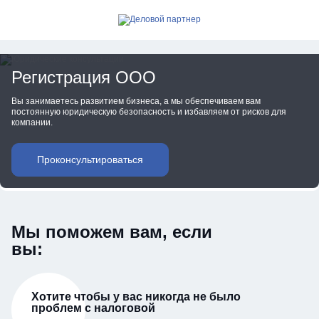
Позвонить
Открыть мобильное меню
Регистрация ООО
Вы занимаетесь развитием бизнеса, а мы обеспечиваем вам
постоянную юридическую безопасность и избавляем от рисков для
компании.
Проконсультироваться
Мы поможем вам, если
вы:
Хотите чтобы у вас никогда не было
проблем с налоговой