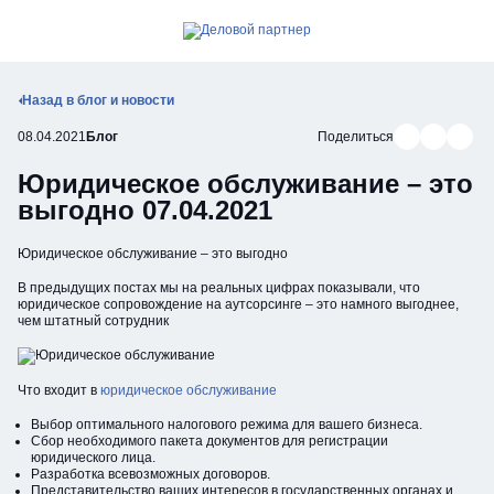
Позвонить
Открыть мобильное меню
Назад в блог и новости
Поделиться в В
Поделиться
Подели
08.04.2021
Блог
Поделиться
Юридическое обслуживание – это
выгодно 07.04.2021
Юридическое обслуживание – это выгодно
В предыдущих постах мы на реальных цифрах показывали, что
юридическое сопровождение на аутсорсинге – это намного выгоднее,
чем штатный сотрудник
Что входит в
юридическое обслуживание
Выбор оптимального налогового режима для вашего бизнеса.
Сбор необходимого пакета документов для регистрации
юридического лица.
Разработка всевозможных договоров.
Представительство ваших интересов в государственных органах и