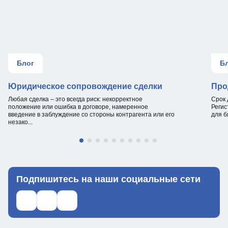
Блог
Б
Юридическое сопровождение сделки
Про
Любая сделка – это всегда риск: некорректное
Срок 
положение или ошибка в договоре, намеренное
Регис
введение в заблуждение со стороны контрагента или его
для б
незако...
Подпишитесь на наши социальные сети
Ссылка на телеграм
Ссылка на what's up
Ссылка на ВКонтакте