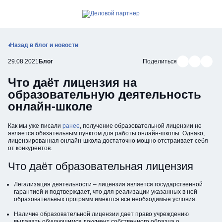
Позвонить
Открыть мобильное меню
Назад в блог и новости
Поделиться в В
Поделиться
Подели
29.08.2021
Блог
Поделиться
Что даёт лицензия на
образовательную деятельность
онлайн-школе
Как мы уже писали
ранее
, получение образовательной лицензии не
является обязательным пунктом для работы онлайн-школы. Однако,
лицензированная онлайн-школа достаточно мощно отстраивает себя
от конкурентов.
Что даёт образовательная лицензия
Легализация деятельности – лицензия является государственной
гарантией и подтверждает, что для реализации указанных в ней
образовательных программ имеются все необходимые условия.
⠀
Наличие образовательной лицензии дает право учреждению
выдавать обучающимся документ собственного образца о