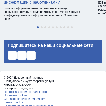
информации с работниками?
☝🏻В 
сталк
В мире информационных технологий всё чаще
марке
возникают ситуации, когда работники получают доступ к
недоб
конфиденциальной информации компании. Однако не
всегд...
Подпишитесь на наши социальные сети
Ссылка на телеграм
Ссылка на what's up
Ссылка на ВКонтакте
© 2024 Доверенный партнер
Юридические и бухгалтерские услуги
Киров, Москва, Сочи
Все права защищены
Политика конфиденциальности
Политика cookies
Согласие на сбор и обработку
данных cookie