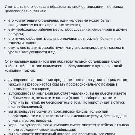
Иметь штатного юриста в образовательной организации – не всегда
целесообразно, так как:
его компетенция ограничена, один человек не может быть
специалистом во всех правовых аспектах;
ему необходимо рабочее место, оборудование, канцелярия и другие
ресурсы;
его нужно оформлять в штат, оплачивать отпускные, больничные,
взносы и налоги;
ему нужно платить заработную плату вне зависимости от сезона и
уровня загруженности и т.д.
Оптимальным вариантом для образовательной организации будет
выбрать абонентское юридическое обслуживание в аутсорсинговой
компании, так как:
аутсорсинговая компания предлагает несколько узких специалистов,
каждый из которых готов оказать профессиональную помощь в
определенном вопросе;
аутсорсинговая компания работает удаленно, вы не обеспечиваете
рабочие места, не платите налоги (а даже наоборот – можете
получить вычеты), не беспокоитесь о том, что юрист уйдёт в отпуск
или на больничный;
вы используете услуги аутсорсинговой фирмы только при
необходимости и платите только за оказанные услуги, без окладов и
оплаты пустого времени;
хорошая аутсорсинговая компания имеет множество кейсов, отзывов
и подтверждений своей квалификации;
вы заключаете прозрачный договор, где прописаны все сроки,