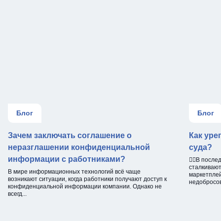
Блог
Блог
Зачем заключать соглашение о
Как уре
неразглашении конфиденциальной
суда?
информации с работниками?
☝🏻В после
сталкивают
В мире информационных технологий всё чаще
маркетплей
возникают ситуации, когда работники получают доступ к
недобросов
конфиденциальной информации компании. Однако не
всегд...