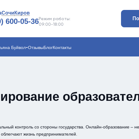
а
Сочи
Киров
По
Режим работы:
0) 600-05-36
09:00-18:00
тьяна Буйвол
Отзывы
Блог
Контакты
зирование образовате
альный контроль со стороны государства. Онлайн-образование – н
а облегчают жизнь предпринимателей.