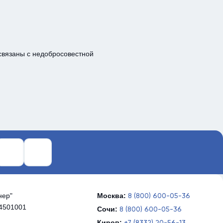
Блог
Что та
 связаны с недобросовестной
🔵Налогов
систе...
а телеграм
сылка на what's up
Ссылка на ВКонтакте
нер"
Москва:
8 (800) 600-05-36
4501001
Сочи:
8 (800) 600-05-36
Киров:
+7 (8332) 20-56-13